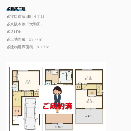
🍎新築戸建
🍎守口市藤田町４丁目
🍎京阪本線「大和田」
🍎３LDK
🍎土地面積 59.77㎡
🍎建物延床面積 91.07㎡